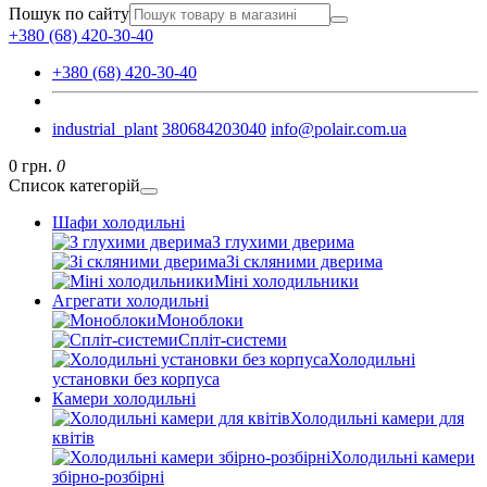
Пошук по сайту
+380 (68) 420-30-40
+380 (68) 420-30-40
industrial_plant
380684203040
info@polair.com.ua
0 грн.
0
Список категорій
Шафи холодильні
З глухими дверима
Зі скляними дверима
Міні холодильники
Агрегати холодильні
Моноблоки
Спліт-системи
Холодильні
установки без корпуса
Камери холодильні
Холодильні камери для
квітів
Холодильні камери
збірно-розбірні