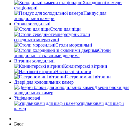
Холодильні камери
стаціонарні
Пандус для
холодильної камери
Столи холодильні
Столи для піци
Столи
середньотемпературні
Столи морозильні
Столи
холодильні зі скляними дверима
Вітрини холодильні
Кондитерські вітрини
Настільні вітрини
Гастрономічні вітрини
Двері для холодильних камер
Дверні блоки для
холодильних камер
Ущільнювачі
Ущільнювачі для шаф і
камер
Блог