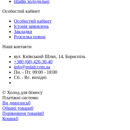
Шафи холодильні
Особистий кабінет
Особистий кабінет
Історія замовлень
Закладки
Розсилка новин
Наші контакти
вул. Київський Шлях, 14, Бориспіль
+380 (68) 420-30-40
info@polair.com.ua
Пн. - Пт. 09:00 - 18:00
Сб. - Вс. вихідні
© Холод для бізнесу
Платіжні системи:
Ви дивились
0
Обрані товари
0
Порівняння товарів
0
Кошик
0