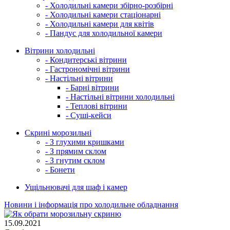
- Холодильні камери збірно-розбірні
- Холодильні камери стаціонарні
- Холодильні камери для квітів
- Пандус для холодильної камери
Вітрини холодильні
- Кондитерські вітрини
- Гастрономічні вітрини
- Настільні вітрини
- Барні вітрини
- Настільні вітрини холодильні
- Теплові вітрини
- Суші-кейси
Скрині морозильні
- З глухими кришками
- З прямим склом
- З гнутим склом
- Бонети
Ущільнювачі для шаф і камер
Новини і інформація про холодильне обладнання
15.09.2021