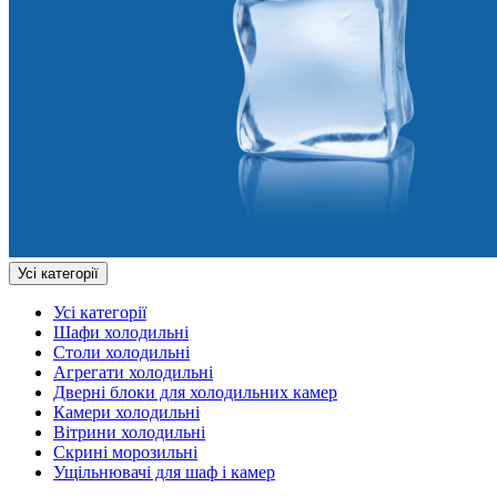
Усі категорії
Усі категорії
Шафи холодильні
Столи холодильні
Агрегати холодильні
Дверні блоки для холодильних камер
Камери холодильні
Вітрини холодильні
Скрині морозильні
Ущільнювачі для шаф і камер