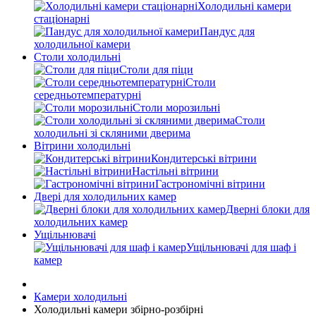
Холодильні камери
стаціонарні
Пандус для
холодильної камери
Столи холодильні
Столи для піци
Столи
середньотемпературні
Столи морозильні
Столи
холодильні зі скляними дверима
Вітрини холодильні
Кондитерські вітрини
Настільні вітрини
Гастрономічні вітрини
Двері для холодильних камер
Дверні блоки для
холодильних камер
Ущільнювачі
Ущільнювачі для шаф і
камер
Камери холодильні
Холодильні камери збірно-розбірні