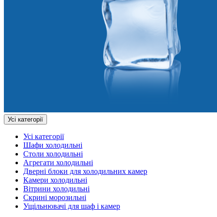
Усі категорії
Усі категорії
Шафи холодильні
Столи холодильні
Агрегати холодильні
Дверні блоки для холодильних камер
Камери холодильні
Вітрини холодильні
Скрині морозильні
Ущільнювачі для шаф і камер