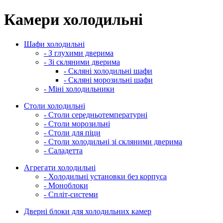
Камери холодильні
Шафи холодильні
- З глухими дверима
- Зі скляними дверима
- Скляні холодильні шафи
- Скляні морозильні шафи
- Міні холодильники
Столи холодильні
- Столи середньотемпературні
- Столи морозильні
- Столи для піци
- Столи холодильні зі скляними дверима
- Саладетта
Агрегати холодильні
- Холодильні установки без корпуса
- Моноблоки
- Спліт-системи
Дверні блоки для холодильних камер