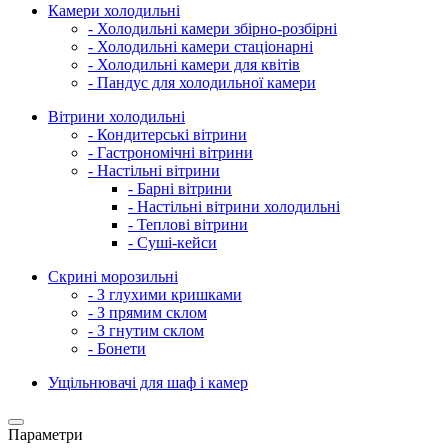
Камери холодильні
- Холодильні камери збірно-розбірні
- Холодильні камери стаціонарні
- Холодильні камери для квітів
- Пандус для холодильної камери
Вітрини холодильні
- Кондитерські вітрини
- Гастрономічні вітрини
- Настільні вітрини
- Барні вітрини
- Настільні вітрини холодильні
- Теплові вітрини
- Суші-кейси
Скрині морозильні
- З глухими кришками
- З прямим склом
- З гнутим склом
- Бонети
Ущільнювачі для шаф і камер
Параметри