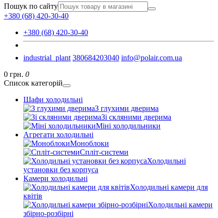
Пошук по сайту
+380 (68) 420-30-40
+380 (68) 420-30-40
industrial_plant
380684203040
info@polair.com.ua
0 грн.
0
Список категорій
Шафи холодильні
З глухими дверима
Зі скляними дверима
Міні холодильники
Агрегати холодильні
Моноблоки
Спліт-системи
Холодильні
установки без корпуса
Камери холодильні
Холодильні камери для
квітів
Холодильні камери
збірно-розбірні