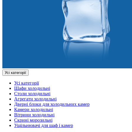
Усі категорії
Усі категорії
Шафи холодильні
Столи холодильні
Агрегати холодильні
Дверні блоки для холодильних камер
Камери холодильні
Вітрини холодильні
Скрині морозильні
Ущільнювачі для шаф і камер