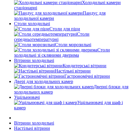
Холодильні камери
стаціонарні
Пандус для
холодильної камери
Столи холодильні
Столи для піци
Столи
середньотемпературні
Столи морозильні
Столи
холодильні зі скляними дверима
Вітрини холодильні
Кондитерські вітрини
Настільні вітрини
Гастрономічні вітрини
Двері для холодильних камер
Дверні блоки для
холодильних камер
Ущільнювачі
Ущільнювачі для шаф і
камер
Вітрини холодильні
Настільні вітрини