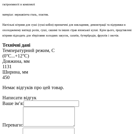
гастроємності в комплекті
матеріал: нержавіюча сталь, пластик.
Настільні вітрини для суші (суші-кейси) призначені для викладення, демонстрації та підтримки в
охолодженому вигляді ролів, суші, сашимі та інших страв японської кухні. Крім цього, представлені
вітрини підходять для зберігання холодних закусок, салатів, бутербродів, фруктів і овочів.
Технічні дані
Температурний режим, С
(0°С...+12°С)
Довжина, мм
1131
Ширина, мм
450
Немає відгуків про цей товар.
Написати відгук
Ваше ім’я:
Переваги: