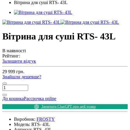
Вітрина для суші RTS- 43L
Вітрина для суші RTS- 43L
В наявності
Рейтинг:
Залишити відгук
29 999 грн.
Знайшли дешевше?
До кошика
Рассрочка online
Запитати ChatGPT про цей товар
Виробник:
FROSTY
Модель:
RTS- 43L
Артикул:
RTS- 43L