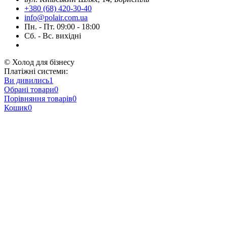
+380 (68) 420-30-40
info@polair.com.ua
Пн. - Пт. 09:00 - 18:00
Сб. - Вс. вихідні
© Холод для бізнесу
Платіжні системи:
Ви дивились
1
Обрані товари
0
Порівняння товарів
0
Кошик
0