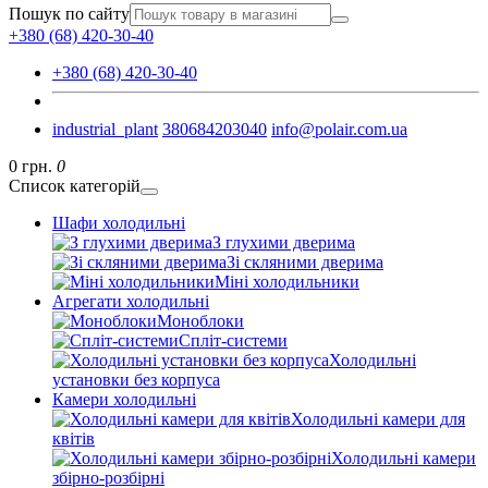
Пошук по сайту
+380 (68) 420-30-40
+380 (68) 420-30-40
industrial_plant
380684203040
info@polair.com.ua
0 грн.
0
Список категорій
Шафи холодильні
З глухими дверима
Зі скляними дверима
Міні холодильники
Агрегати холодильні
Моноблоки
Спліт-системи
Холодильні
установки без корпуса
Камери холодильні
Холодильні камери для
квітів
Холодильні камери
збірно-розбірні