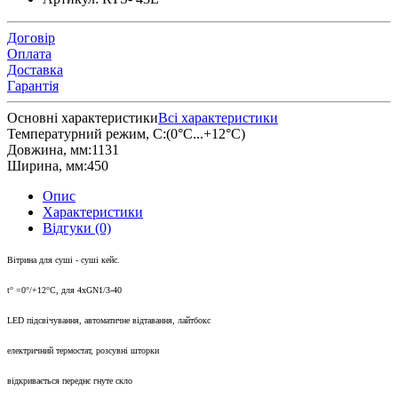
Договір
Оплата
Доставка
Гарантія
Основні характеристики
Всі характеристики
Температурний режим, С:
(0°С...+12°С)
Довжина, мм:
1131
Ширина, мм:
450
Опис
Характеристики
Відгуки (0)
Вітрина для суші - суші кейс.
t° =0°/+12°C, для 4хGN1/3-40
LED підсвічування, автоматичне відтавання, лайтбокс
електричний термостат, розсувні шторки
відкривається переднє гнуте скло