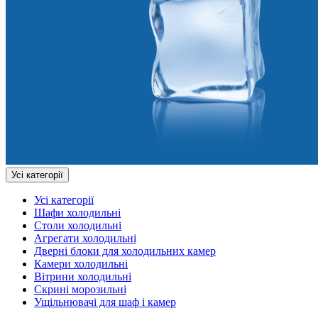
Усі категорії
Усі категорії
Шафи холодильні
Столи холодильні
Агрегати холодильні
Дверні блоки для холодильних камер
Камери холодильні
Вітрини холодильні
Скрині морозильні
Ущільнювачі для шаф і камер