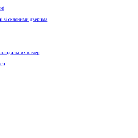
ні
і зі скляними дверима
холодильних камер
мер