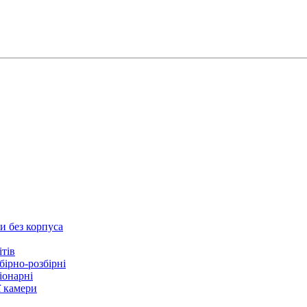
и без корпуса
ітів
бірно-розбірні
іонарні
ї камери