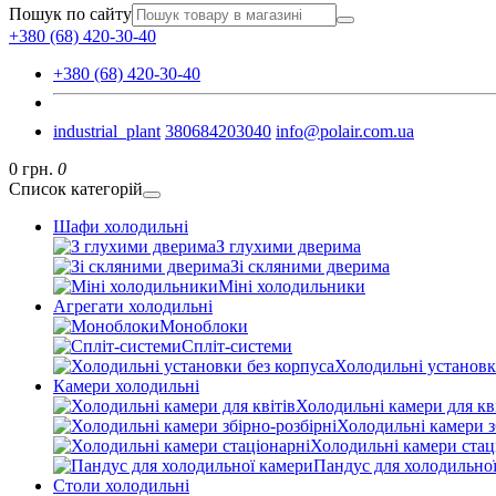
Пошук по сайту
+380 (68) 420-30-40
+380 (68) 420-30-40
industrial_plant
380684203040
info@polair.com.ua
0 грн.
0
Список категорій
Шафи холодильні
З глухими дверима
Зі скляними дверима
Міні холодильники
Агрегати холодильні
Моноблоки
Спліт-системи
Холодильні установк
Камери холодильні
Холодильні камери для кв
Холодильні камери з
Холодильні камери стац
Пандус для холодильно
Столи холодильні