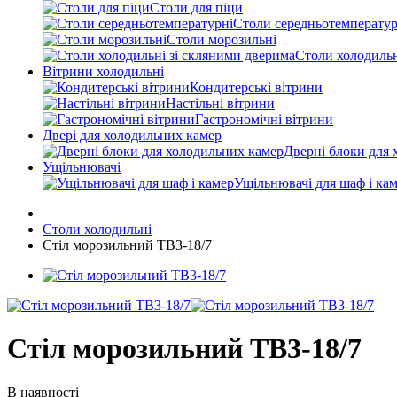
Столи для піци
Столи середньотемператур
Столи морозильні
Столи холодильн
Вітрини холодильні
Кондитерські вітрини
Настільні вітрини
Гастрономічні вітрини
Двері для холодильних камер
Дверні блоки для 
Ущільнювачі
Ущільнювачі для шаф і ка
Столи холодильні
Стіл морозильний TB3-18/7
Стіл морозильний TB3-18/7
В наявності