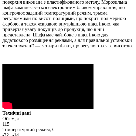
поверхня виконана з пластифікованого металу. Морозильна
шафа комплектується електронним блоком управління, що
контролює заданий температурний режим, трьома
регулюємими по висоті полицями, що покриті полімерною
фарбою, а також яскравою внутрішньою підсвіткою, яка
привертає увагу покупців до продукції, що в ній
представлена. Шафа має лайтбокс з підсвіткою для
додаткового розміщення реклами, а для правильної установки
та експлуатації — чотири ніжки, що регулюються за висотою.
Технічні дані
Об'єм, л
115
Температурний режим, С
-22...-14