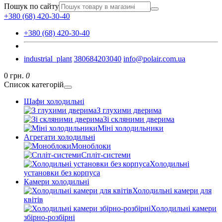
Пошук по сайту
+380 (68) 420-30-40
+380 (68) 420-30-40
industrial_plant
380684203040
info@polair.com.ua
0 грн.
0
Список категорій
Шафи холодильні
З глухими дверима
Зі скляними дверима
Міні холодильники
Агрегати холодильні
Моноблоки
Спліт-системи
Холодильні
установки без корпуса
Камери холодильні
Холодильні камери для
квітів
Холодильні камери
збірно-розбірні