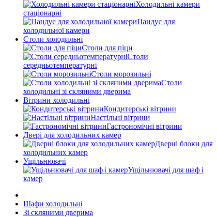
Холодильні камери
стаціонарні
Пандус для
холодильної камери
Столи холодильні
Столи для піци
Столи
середньотемпературні
Столи морозильні
Столи
холодильні зі скляними дверима
Вітрини холодильні
Кондитерські вітрини
Настільні вітрини
Гастрономічні вітрини
Двері для холодильних камер
Дверні блоки для
холодильних камер
Ущільнювачі
Ущільнювачі для шаф і
камер
Шафи холодильні
Зі скляними дверима