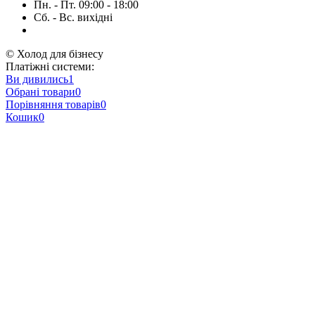
Пн. - Пт. 09:00 - 18:00
Сб. - Вс. вихідні
© Холод для бізнесу
Платіжні системи:
Ви дивились
1
Обрані товари
0
Порівняння товарів
0
Кошик
0