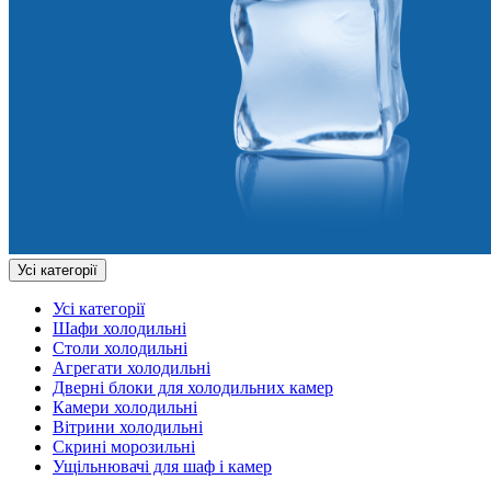
Усі категорії
Усі категорії
Шафи холодильні
Столи холодильні
Агрегати холодильні
Дверні блоки для холодильних камер
Камери холодильні
Вітрини холодильні
Скрині морозильні
Ущільнювачі для шаф і камер