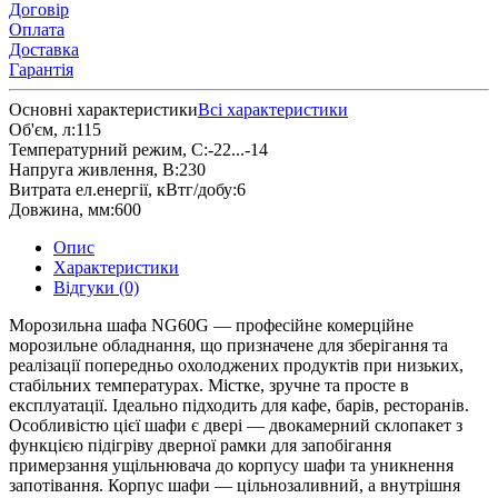
Договір
Оплата
Доставка
Гарантія
Основні характеристики
Всі характеристики
Об'єм, л:
115
Температурний режим, С:
-22...-14
Напруга живлення, В:
230
Витрата ел.енергії, кВтг/добу:
6
Довжина, мм:
600
Опис
Характеристики
Відгуки (0)
Морозильна шафа NG60G — професійне комерційне
морозильне обладнання, що призначене для зберігання та
реалізації попередньо охолоджених продуктів при низьких,
стабільних температурах. Містке, зручне та просте в
експлуатації. Ідеально підходить для кафе, барів, ресторанів.
Особливістю цієї шафи є двері — двокамерний склопакет з
функцією підігріву дверної рамки для запобігання
примерзання ущільнювача до корпусу шафи та уникнення
запотівання. Корпус шафи — цільнозаливний, а внутрішня