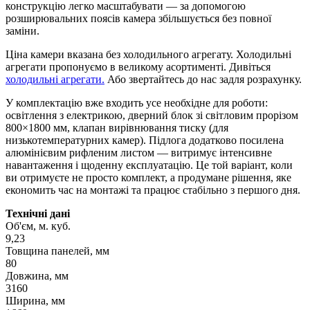
конструкцію легко масштабувати — за допомогою
розширювальних поясів камера збільшується без повної
заміни.
Ціна камери вказана без холодильного агрегату. Холодильні
агрегати пропонуємо в великому асортименті. Дивіться
холодильні агрегати.
Або звертайтесь до нас задля розрахунку.
У комплектацію вже входить усе необхідне для роботи:
освітлення з електрикою, дверний блок зі світловим прорізом
800×1800 мм, клапан вирівнювання тиску (для
низькотемпературних камер). Підлога додатково посилена
алюмінієвим рифленим листом — витримує інтенсивне
навантаження і щоденну експлуатацію. Це той варіант, коли
ви отримуєте не просто комплект, а продумане рішення, яке
економить час на монтажі та працює стабільно з першого дня.
Технічні дані
Об'єм, м. куб.
9,23
Товщина панелей, мм
80
Довжина, мм
3160
Ширина, мм