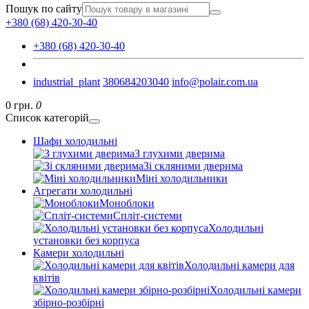
Пошук по сайту
+380 (68) 420-30-40
+380 (68) 420-30-40
industrial_plant
380684203040
info@polair.com.ua
0 грн.
0
Список категорій
Шафи холодильні
З глухими дверима
Зі скляними дверима
Міні холодильники
Агрегати холодильні
Моноблоки
Спліт-системи
Холодильні
установки без корпуса
Камери холодильні
Холодильні камери для
квітів
Холодильні камери
збірно-розбірні