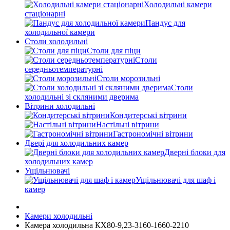
Холодильні камери
стаціонарні
Пандус для
холодильної камери
Столи холодильні
Столи для піци
Столи
середньотемпературні
Столи морозильні
Столи
холодильні зі скляними дверима
Вітрини холодильні
Кондитерські вітрини
Настільні вітрини
Гастрономічні вітрини
Двері для холодильних камер
Дверні блоки для
холодильних камер
Ущільнювачі
Ущільнювачі для шаф і
камер
Камери холодильні
Камера холодильна КХ80-9,23-3160-1660-2210