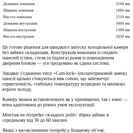
Довжина зовнішня
3160 мм
Ширина зовнішня
1660 мм
Висота зовнішня
2210 мм
Довжина внутрішня
3000 мм
Ширина внутрішня
1500 мм
Висота внутрішня
2050 мм
Це готове рішення для швидкого запуску холодильної камери
без зайвих складнощів. Конструкція виконана із сендвіч-
панелей (стіни, стеля та підлога) разом із повноцінним
дверним блоком — усе продумано як єдина система.
Завдяки з’єднанню типу «Cam-lock» (ексцентриковий замок)
панелі щільно стикуються між собою, що забезпечує
герметичність, стабільну температуру всередині та мінімізує
втрати холоду.
Камеру можна встановлювати як у приміщенні, так і зовні —
вона адаптована до різних умов експлуатації.
Монтаж не потребує складних робіт: збірка займає в
середньому від 30 до 60 хвилин.
Якщо з часом виникне потреба у більшому об’ємі,