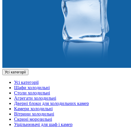
Усі категорії
Усі категорії
Шафи холодильні
Столи холодильні
Агрегати холодильні
Дверні блоки для холодильних камер
Камери холодильні
Вітрини холодильні
Скрині морозильні
Ущільнювачі для шаф і камер