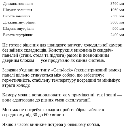
Довжина зовнішня
3760 мм
Ширина зовнішня
1060 мм
Висота зовнішня
2560 мм
Довжина внутрішня
3600 мм
Ширина внутрішня
900 мм
Висота внутрішня
2400 мм
Це готове рішення для швидкого запуску холодильної камери
без зайвих складнощів. Конструкція виконана із сендвіч-
панелей (стіни, стеля та підлога) разом із повноцінним
дверним блоком — усе продумано як єдина система.
Завдяки з’єднанню типу «Cam-lock» (ексцентриковий замок)
панелі щільно стикуються між собою, що забезпечує
герметичність, стабільну температуру всередині та мінімізує
втрати холоду.
Камеру можна встановлювати як у приміщенні, так і зовні —
вона адаптована до різних умов експлуатації.
Монтаж не потребує складних робіт: збірка займає в
середньому від 30 до 60 хвилин.
Якщо з часом виникне потреба у більшому об’ємі,