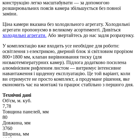
конструкцію легко масштабувати — за допомогою
розширювальних поясів камера збільшується без повної
заміни.
Ціна камери вказана без холодильного агрегату. Холодильні
агрегати пропонуємо в великому асортименті. Дивіться
холодильні агрегати.
Або звертайтесь до нас задля розрахунку.
У комплектацію вже входить усе необхідне для роботи:
освітлення з електрикою, дверний блок зі світловим прорізом
800×1800 мм, клапан вирівнювання тиску (для
низькотемпературних камер). Підлога додатково посилена
алюмінієвим рифленим листом — витримує інтенсивне
навантаження і щоденну експлуатацію. Це той варіант, коли
ви отримуєте не просто комплект, а продумане рішення, яке
економить час на монтажі та працює стабільно з першого дня.
Технічні дані
Об'єм, м. куб.
7,78
Товщина панелей, мм
80
Довжина, мм
3760
Ширина, мм