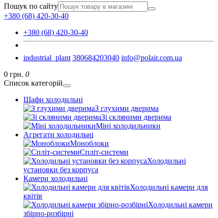
Пошук по сайту
+380 (68) 420-30-40
+380 (68) 420-30-40
industrial_plant
380684203040
info@polair.com.ua
0 грн.
0
Список категорій
Шафи холодильні
З глухими дверима
Зі скляними дверима
Міні холодильники
Агрегати холодильні
Моноблоки
Спліт-системи
Холодильні
установки без корпуса
Камери холодильні
Холодильні камери для
квітів
Холодильні камери
збірно-розбірні