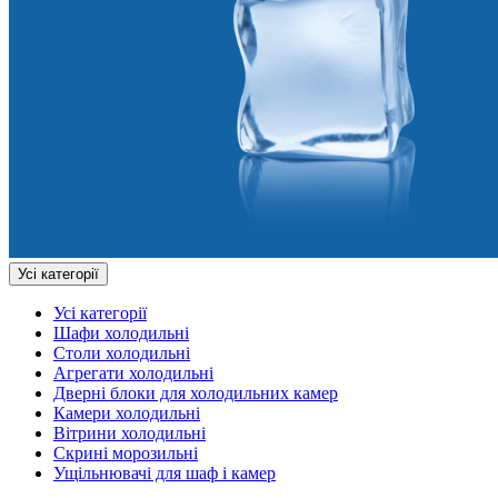
Усі категорії
Усі категорії
Шафи холодильні
Столи холодильні
Агрегати холодильні
Дверні блоки для холодильних камер
Камери холодильні
Вітрини холодильні
Скрині морозильні
Ущільнювачі для шаф і камер