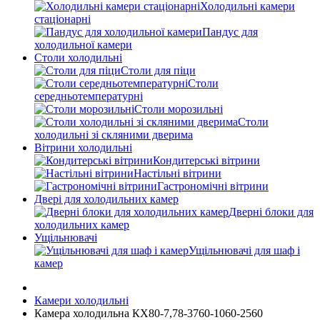
Холодильні камери
стаціонарні
Пандус для
холодильної камери
Столи холодильні
Столи для піци
Столи
середньотемпературні
Столи морозильні
Столи
холодильні зі скляними дверима
Вітрини холодильні
Кондитерські вітрини
Настільні вітрини
Гастрономічні вітрини
Двері для холодильних камер
Дверні блоки для
холодильних камер
Ущільнювачі
Ущільнювачі для шаф і
камер
Камери холодильні
Камера холодильна КХ80-7,78-3760-1060-2560