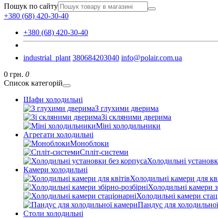
Пошук по сайту
+380 (68) 420-30-40
+380 (68) 420-30-40
industrial_plant
380684203040
info@polair.com.ua
0 грн.
0
Список категорій
Шафи холодильні
З глухими дверима
Зі скляними дверима
Міні холодильники
Агрегати холодильні
Моноблоки
Спліт-системи
Холодильні установк
Камери холодильні
Холодильні камери для кв
Холодильні камери з
Холодильні камери стац
Пандус для холодильно
Столи холодильні