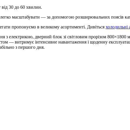
 від 30 до 60 хвилин.
 легко масштабувати — за допомогою розширювальних поясів каме
регати пропонуємо в великому асортименті. Дивіться
холодильні 
ння з електрикою, дверний блок зі світловим прорізом 800×1800
том — витримує інтенсивне навантаження і щоденну експлуатацію
абільно з першого дня.