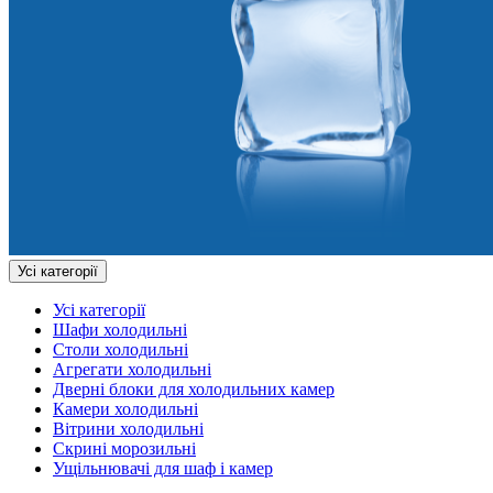
Усі категорії
Усі категорії
Шафи холодильні
Столи холодильні
Агрегати холодильні
Дверні блоки для холодильних камер
Камери холодильні
Вітрини холодильні
Скрині морозильні
Ущільнювачі для шаф і камер