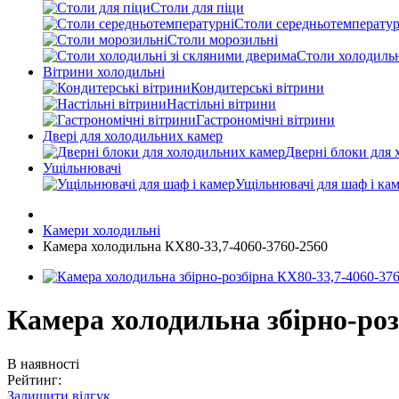
Столи для піци
Столи середньотемператур
Столи морозильні
Столи холодильн
Вітрини холодильні
Кондитерські вітрини
Настільні вітрини
Гастрономічні вітрини
Двері для холодильних камер
Дверні блоки для 
Ущільнювачі
Ущільнювачі для шаф і ка
Камери холодильні
Камера холодильна КХ80-33,7-4060-3760-2560
Камера холодильна збірно-роз
В наявності
Рейтинг:
Залишити відгук