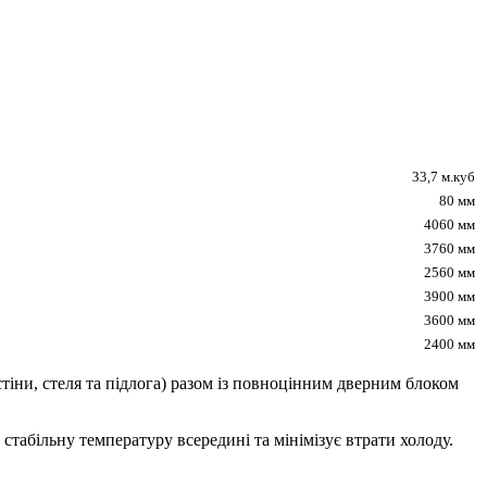
33,7 м.куб
80 мм
4060 мм
3760 мм
2560 мм
3900 мм
3600 мм
2400 мм
тіни, стеля та підлога) разом із повноцінним дверним блоком
табільну температуру всередині та мінімізує втрати холоду.