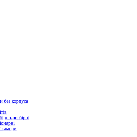
и без корпуса
ітів
бірно-розбірні
іонарні
ї камери