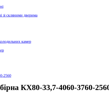
ні
і зі скляними дверима
холодильних камер
мер
бірна КХ80-33,7-4060-3760-256