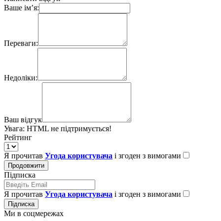
Ваше ім’я:
Переваги:
Недоліки:
Ваш відгук
Увага:
HTML не підтримується!
Рейтинг
Я прочитав
Угода користувача
і згоден з вимогами
Продовжити
Підписка
Я прочитав
Угода користувача
і згоден з вимогами
Підписка
Ми в соцмережах