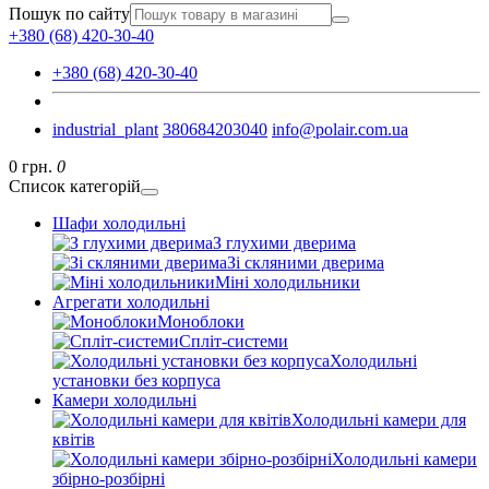
Пошук по сайту
+380 (68) 420-30-40
+380 (68) 420-30-40
industrial_plant
380684203040
info@polair.com.ua
0 грн.
0
Список категорій
Шафи холодильні
З глухими дверима
Зі скляними дверима
Міні холодильники
Агрегати холодильні
Моноблоки
Спліт-системи
Холодильні
установки без корпуса
Камери холодильні
Холодильні камери для
квітів
Холодильні камери
збірно-розбірні