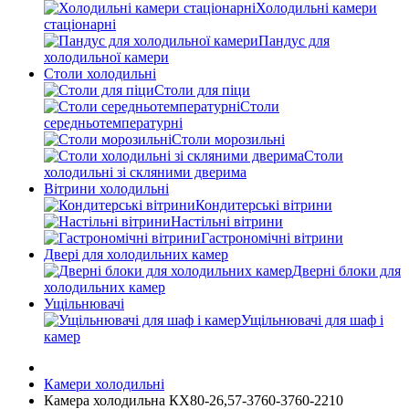
Холодильні камери
стаціонарні
Пандус для
холодильної камери
Столи холодильні
Столи для піци
Столи
середньотемпературні
Столи морозильні
Столи
холодильні зі скляними дверима
Вітрини холодильні
Кондитерські вітрини
Настільні вітрини
Гастрономічні вітрини
Двері для холодильних камер
Дверні блоки для
холодильних камер
Ущільнювачі
Ущільнювачі для шаф і
камер
Камери холодильні
Камера холодильна КХ80-26,57-3760-3760-2210