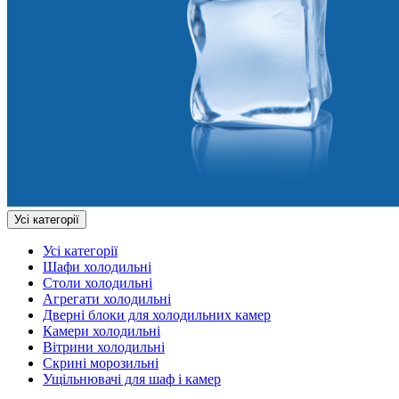
Усі категорії
Усі категорії
Шафи холодильні
Столи холодильні
Агрегати холодильні
Дверні блоки для холодильних камер
Камери холодильні
Вітрини холодильні
Скрині морозильні
Ущільнювачі для шаф і камер