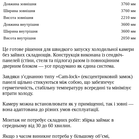
Довжина зовнішня
3760 мм
Ширина зовнішня
3760 мм
Висота зовнішня
2210 мм
Довжина внутрішня
3600 мм
Ширина внутрішня
3600 мм
Висота внутрішня
2050 мм
Це готове рішення для швидкого запуску холодильної камери
без зайвих складнощів. Конструкція виконана із сендвіч-
панелей (стіни, стеля та підлога) разом із повноцінним
дверним блоком — усе продумано як єдина система.
Завдяки з’єднанню типу «Cam-lock» (ексцентриковий замок)
панелі щільно стикуються між собою, що забезпечує
герметичність, стабільну температуру всередині та мінімізує
втрати холоду.
Камеру можна встановлювати як у приміщенні, так і зовні —
вона адаптована до різних умов експлуатації.
Монтаж не потребує складних робіт: збірка займає в
середньому від 30 до 60 хвилин.
Якщо з часом виникне потреба у більшому об’ємі,