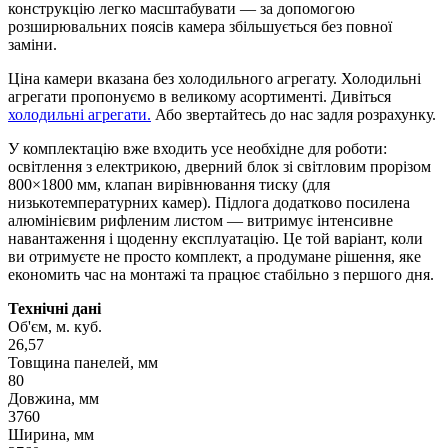
конструкцію легко масштабувати — за допомогою
розширювальних поясів камера збільшується без повної
заміни.
Ціна камери вказана без холодильного агрегату. Холодильні
агрегати пропонуємо в великому асортименті. Дивіться
холодильні агрегати.
Або звертайтесь до нас задля розрахунку.
У комплектацію вже входить усе необхідне для роботи:
освітлення з електрикою, дверний блок зі світловим прорізом
800×1800 мм, клапан вирівнювання тиску (для
низькотемпературних камер). Підлога додатково посилена
алюмінієвим рифленим листом — витримує інтенсивне
навантаження і щоденну експлуатацію. Це той варіант, коли
ви отримуєте не просто комплект, а продумане рішення, яке
економить час на монтажі та працює стабільно з першого дня.
Технічні дані
Об'єм, м. куб.
26,57
Товщина панелей, мм
80
Довжина, мм
3760
Ширина, мм