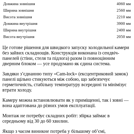
Довжина зовнішня
4060 мм
Ширина зовнішня
2560 мм
Висота зовнішня
2210 мм
Довжина внутрішня
3900 мм
Ширина внутрішня
2400 мм
Висота внутрішня
2050 мм
Це готове рішення для швидкого запуску холодильної камери
без зайвих складнощів. Конструкція виконана із сендвіч-
панелей (стіни, стеля та підлога) разом із повноцінним
дверним блоком — усе продумано як єдина система.
Завдяки з’єднанню типу «Cam-lock» (ексцентриковий замок)
панелі щільно стикуються між собою, що забезпечує
герметичність, стабільну температуру всередині та мінімізує
втрати холоду.
Камеру можна встановлювати як у приміщенні, так і зовні —
вона адаптована до різних умов експлуатації.
Монтаж не потребує складних робіт: збірка займає в
середньому від 30 до 60 хвилин.
Якщо з часом виникне потреба у більшому об’ємі,