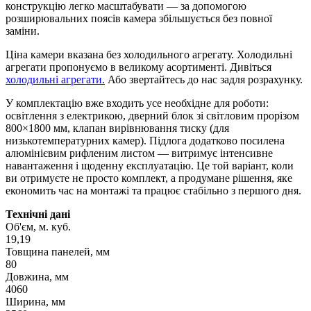
конструкцію легко масштабувати — за допомогою
розширювальних поясів камера збільшується без повної
заміни.
Ціна камери вказана без холодильного агрегату. Холодильні
агрегати пропонуємо в великому асортименті. Дивіться
холодильні агрегати.
Або звертайтесь до нас задля розрахунку.
У комплектацію вже входить усе необхідне для роботи:
освітлення з електрикою, дверний блок зі світловим прорізом
800×1800 мм, клапан вирівнювання тиску (для
низькотемпературних камер). Підлога додатково посилена
алюмінієвим рифленим листом — витримує інтенсивне
навантаження і щоденну експлуатацію. Це той варіант, коли
ви отримуєте не просто комплект, а продумане рішення, яке
економить час на монтажі та працює стабільно з першого дня.
Технічні дані
Об'єм, м. куб.
19,19
Товщина панелей, мм
80
Довжина, мм
4060
Ширина, мм