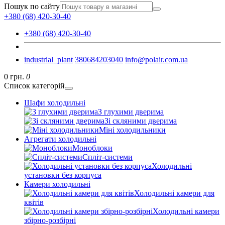
Пошук по сайту
+380 (68) 420-30-40
+380 (68) 420-30-40
industrial_plant
380684203040
info@polair.com.ua
0 грн.
0
Список категорій
Шафи холодильні
З глухими дверима
Зі скляними дверима
Міні холодильники
Агрегати холодильні
Моноблоки
Спліт-системи
Холодильні
установки без корпуса
Камери холодильні
Холодильні камери для
квітів
Холодильні камери
збірно-розбірні