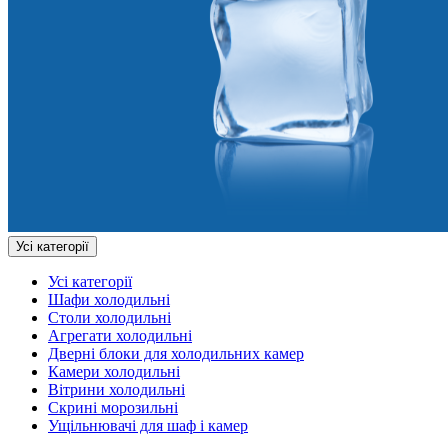
Усі категорії
Усі категорії
Шафи холодильні
Столи холодильні
Агрегати холодильні
Дверні блоки для холодильних камер
Камери холодильні
Вітрини холодильні
Скрині морозильні
Ущільнювачі для шаф і камер