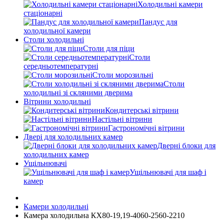
Холодильні камери
стаціонарні
Пандус для
холодильної камери
Столи холодильні
Столи для піци
Столи
середньотемпературні
Столи морозильні
Столи
холодильні зі скляними дверима
Вітрини холодильні
Кондитерські вітрини
Настільні вітрини
Гастрономічні вітрини
Двері для холодильних камер
Дверні блоки для
холодильних камер
Ущільнювачі
Ущільнювачі для шаф і
камер
Камери холодильні
Камера холодильна КХ80-19,19-4060-2560-2210