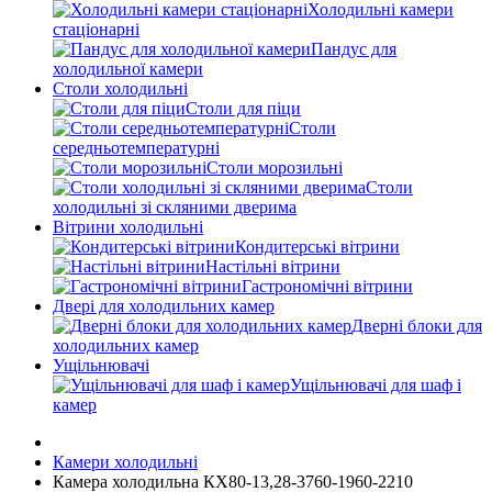
Холодильні камери
стаціонарні
Пандус для
холодильної камери
Столи холодильні
Столи для піци
Столи
середньотемпературні
Столи морозильні
Столи
холодильні зі скляними дверима
Вітрини холодильні
Кондитерські вітрини
Настільні вітрини
Гастрономічні вітрини
Двері для холодильних камер
Дверні блоки для
холодильних камер
Ущільнювачі
Ущільнювачі для шаф і
камер
Камери холодильні
Камера холодильна КХ80-13,28-3760-1960-2210