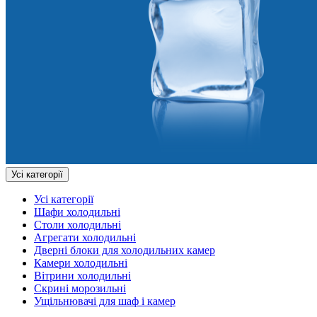
Усі категорії
Усі категорії
Шафи холодильні
Столи холодильні
Агрегати холодильні
Дверні блоки для холодильних камер
Камери холодильні
Вітрини холодильні
Скрині морозильні
Ущільнювачі для шаф і камер