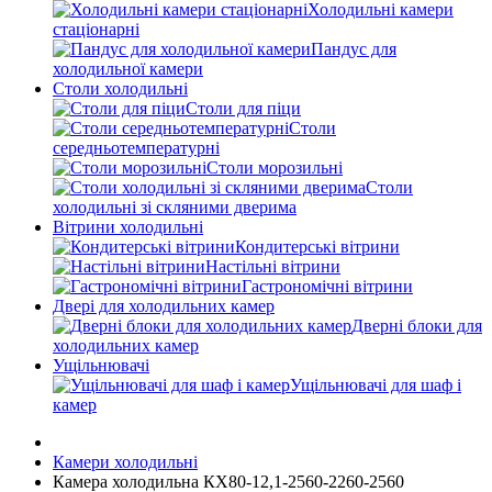
Холодильні камери
стаціонарні
Пандус для
холодильної камери
Столи холодильні
Столи для піци
Столи
середньотемпературні
Столи морозильні
Столи
холодильні зі скляними дверима
Вітрини холодильні
Кондитерські вітрини
Настільні вітрини
Гастрономічні вітрини
Двері для холодильних камер
Дверні блоки для
холодильних камер
Ущільнювачі
Ущільнювачі для шаф і
камер
Камери холодильні
Камера холодильна КХ80-12,1-2560-2260-2560