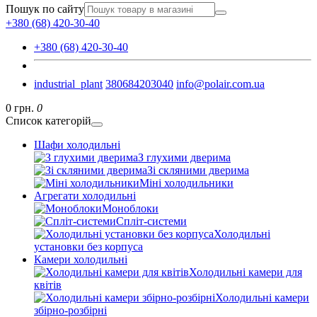
Пошук по сайту
+380 (68) 420-30-40
+380 (68) 420-30-40
industrial_plant
380684203040
info@polair.com.ua
0 грн.
0
Список категорій
Шафи холодильні
З глухими дверима
Зі скляними дверима
Міні холодильники
Агрегати холодильні
Моноблоки
Спліт-системи
Холодильні
установки без корпуса
Камери холодильні
Холодильні камери для
квітів
Холодильні камери
збірно-розбірні