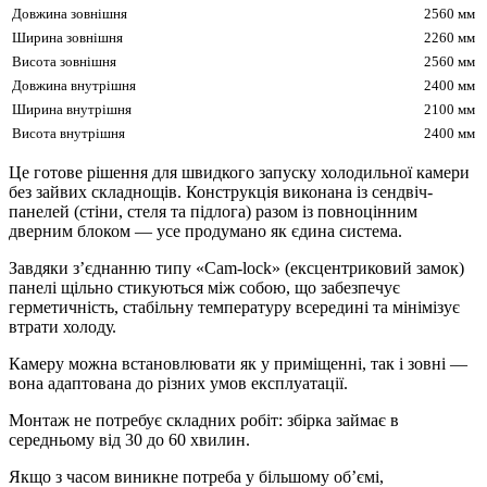
Довжина зовнішня
2560 мм
Ширина зовнішня
2260 мм
Висота зовнішня
2560 мм
Довжина внутрішня
2400 мм
Ширина внутрішня
2100 мм
Висота внутрішня
2400 мм
Це готове рішення для швидкого запуску холодильної камери
без зайвих складнощів. Конструкція виконана із сендвіч-
панелей (стіни, стеля та підлога) разом із повноцінним
дверним блоком — усе продумано як єдина система.
Завдяки з’єднанню типу «Cam-lock» (ексцентриковий замок)
панелі щільно стикуються між собою, що забезпечує
герметичність, стабільну температуру всередині та мінімізує
втрати холоду.
Камеру можна встановлювати як у приміщенні, так і зовні —
вона адаптована до різних умов експлуатації.
Монтаж не потребує складних робіт: збірка займає в
середньому від 30 до 60 хвилин.
Якщо з часом виникне потреба у більшому об’ємі,