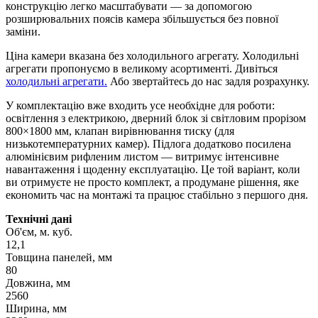
конструкцію легко масштабувати — за допомогою
розширювальних поясів камера збільшується без повної
заміни.
Ціна камери вказана без холодильного агрегату. Холодильні
агрегати пропонуємо в великому асортименті. Дивіться
холодильні агрегати.
Або звертайтесь до нас задля розрахунку.
У комплектацію вже входить усе необхідне для роботи:
освітлення з електрикою, дверний блок зі світловим прорізом
800×1800 мм, клапан вирівнювання тиску (для
низькотемпературних камер). Підлога додатково посилена
алюмінієвим рифленим листом — витримує інтенсивне
навантаження і щоденну експлуатацію. Це той варіант, коли
ви отримуєте не просто комплект, а продумане рішення, яке
економить час на монтажі та працює стабільно з першого дня.
Технічні дані
Об'єм, м. куб.
12,1
Товщина панелей, мм
80
Довжина, мм
2560
Ширина, мм