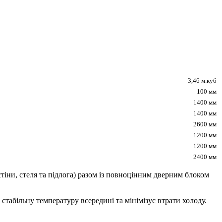
3,46 м.куб
100 мм
1400 мм
1400 мм
2600 мм
1200 мм
1200 мм
2400 мм
тіни, стеля та підлога) разом із повноцінним дверним блоком
табільну температуру всередині та мінімізує втрати холоду.