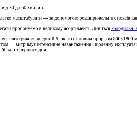
 від 30 до 60 хвилин.
 легко масштабувати — за допомогою розширювальних поясів каме
регати пропонуємо в великому асортименті. Дивіться
холодильні 
ння з електрикою, дверний блок зі світловим прорізом 800×1800
том — витримує інтенсивне навантаження і щоденну експлуатацію
абільно з першого дня.