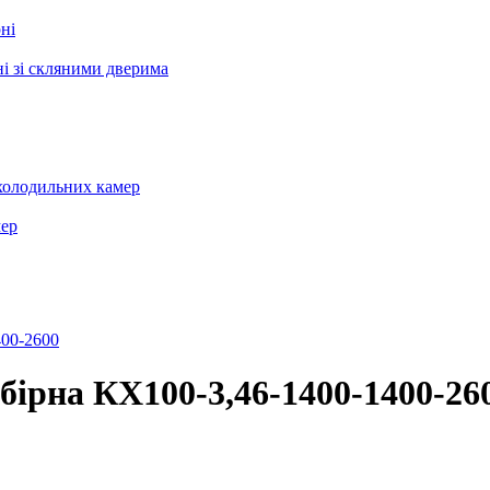
ні
і зі скляними дверима
холодильних камер
мер
бірна КХ100-3,46-1400-1400-26