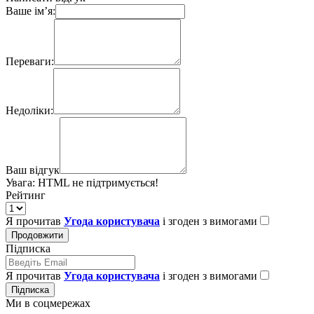
Ваше ім’я:
Переваги:
Недоліки:
Ваш відгук
Увага:
HTML не підтримується!
Рейтинг
Я прочитав
Угода користувача
і згоден з вимогами
Продовжити
Підписка
Я прочитав
Угода користувача
і згоден з вимогами
Підписка
Ми в соцмережах