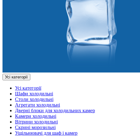
Усі категорії
Усі категорії
Шафи холодильні
Столи холодильні
Агрегати холодильні
Дверні блоки для холодильних камер
Камери холодильні
Вітрини холодильні
Скрині морозильні
Ущільнювачі для шаф і камер