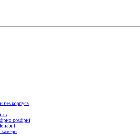
и без корпуса
ітів
бірно-розбірні
іонарні
ї камери