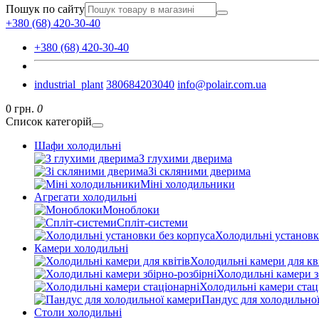
Пошук по сайту
+380 (68) 420-30-40
+380 (68) 420-30-40
industrial_plant
380684203040
info@polair.com.ua
0 грн.
0
Список категорій
Шафи холодильні
З глухими дверима
Зі скляними дверима
Міні холодильники
Агрегати холодильні
Моноблоки
Спліт-системи
Холодильні установк
Камери холодильні
Холодильні камери для кв
Холодильні камери з
Холодильні камери стац
Пандус для холодильно
Столи холодильні