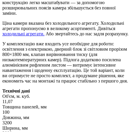
конструкцію легко масштабувати — за допомогою
розширювальних поясів камера збільшується без повної
заміни.
Ціна камери вказана без холодильного агрегату. Холодильні
агрегати пропонуємо в великому асортименті. Дивіться
холодильні агрегати.
Або звертайтесь до нас задля розрахунку.
У комплектацію вже входить усе необхідне для роботи:
освітлення з електрикою, дверний блок зі світловим прорізом
800×1800 мм, клапан вирівнювання тиску (для
низькотемпературних камер). Підлога додатково посилена
алюмінієвим рифленим листом — витримує інтенсивне
навантаження і щоденну експлуатацію. Це той варіант, коли
ви отримуєте не просто комплект, а продумане рішення, яке
економить час на монтажі та працює стабільно з першого дня.
Технічні дані
Об'єм, м. куб.
11,07
Товщина панелей, мм
100
Довжина, мм
3200
Ширина, мм