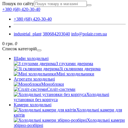
Пошук по сайту
+380 (68) 420-30-40
+380 (68) 420-30-40
industrial_plant
380684203040
info@polair.com.ua
0 грн.
0
Список категорій
Шафи холодильні
З глухими дверима
Зі скляними дверима
Міні холодильники
Агрегати холодильні
Моноблоки
Спліт-системи
Холодильні
установки без корпуса
Камери холодильні
Холодильні камери для
квітів
Холодильні камери
збірно-розбірні