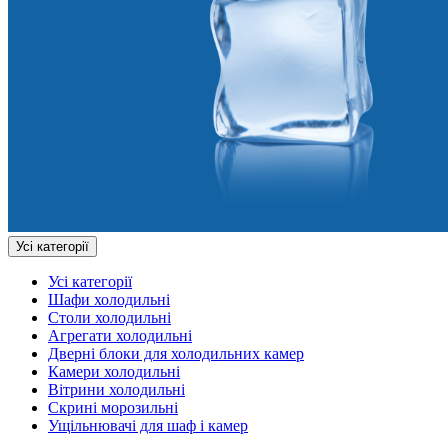
Усі категорії
Усі категорії
Шафи холодильні
Столи холодильні
Агрегати холодильні
Дверні блоки для холодильних камер
Камери холодильні
Вітрини холодильні
Скрині морозильні
Ущільнювачі для шаф і камер