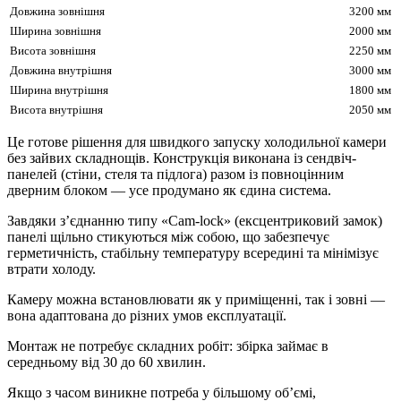
Довжина зовнішня
3200 мм
Ширина зовнішня
2000 мм
Висота зовнішня
2250 мм
Довжина внутрішня
3000 мм
Ширина внутрішня
1800 мм
Висота внутрішня
2050 мм
Це готове рішення для швидкого запуску холодильної камери
без зайвих складнощів. Конструкція виконана із сендвіч-
панелей (стіни, стеля та підлога) разом із повноцінним
дверним блоком — усе продумано як єдина система.
Завдяки з’єднанню типу «Cam-lock» (ексцентриковий замок)
панелі щільно стикуються між собою, що забезпечує
герметичність, стабільну температуру всередині та мінімізує
втрати холоду.
Камеру можна встановлювати як у приміщенні, так і зовні —
вона адаптована до різних умов експлуатації.
Монтаж не потребує складних робіт: збірка займає в
середньому від 30 до 60 хвилин.
Якщо з часом виникне потреба у більшому об’ємі,