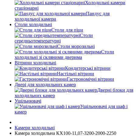
Холодильні камери
стаціонарні
Пандус для
холодильної камери
Столи холодильні
Столи для піци
Столи
середньотемпературні
Столи морозильні
Столи
холодильні зі скляними дверима
Вітрини холодильні
Кондитерські вітрини
Настільні вітрини
Гастрономічні вітрини
Двері для холодильних камер
Дверні блоки для
холодильних камер
Ущільнювачі
Ущільнювачі для шаф і
камер
Камери холодильні
Камера холодильна КХ100-11,07-3200-2000-2250