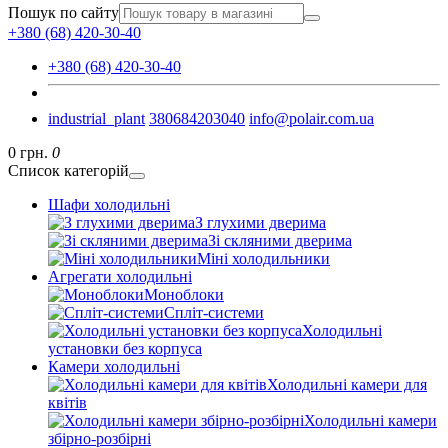
Пошук по сайту
+380 (68) 420-30-40
+380 (68) 420-30-40
industrial_plant
380684203040
info@polair.com.ua
0 грн.
0
Список категорій
Шафи холодильні
З глухими дверима
Зі скляними дверима
Міні холодильники
Агрегати холодильні
Моноблоки
Спліт-системи
Холодильні
установки без корпуса
Камери холодильні
Холодильні камери для
квітів
Холодильні камери
збірно-розбірні