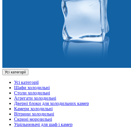
Усі категорії
Усі категорії
Шафи холодильні
Столи холодильні
Агрегати холодильні
Дверні блоки для холодильних камер
Камери холодильні
Вітрини холодильні
Скрині морозильні
Ущільнювачі для шаф і камер