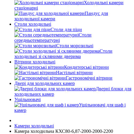
Холодильні камери
стаціонарні
Пандус для
холодильної камери
Столи холодильні
Столи для піци
Столи
середньотемпературні
Столи морозильні
Столи
холодильні зі скляними дверима
Вітрини холодильні
Кондитерські вітрини
Настільні вітрини
Гастрономічні вітрини
Двері для холодильних камер
Дверні блоки для
холодильних камер
Ущільнювачі
Ущільнювачі для шаф і
камер
Камери холодильні
Камера холодильна КХС80-6,87-2000-2000-2200