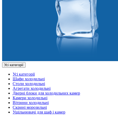
Усі категорії
Усі категорії
Шафи холодильні
Столи холодильні
Агрегати холодильні
Дверні блоки для холодильних камер
Камери холодильні
Вітрини холодильні
Скрині морозильні
Ущільнювачі для шаф і камер