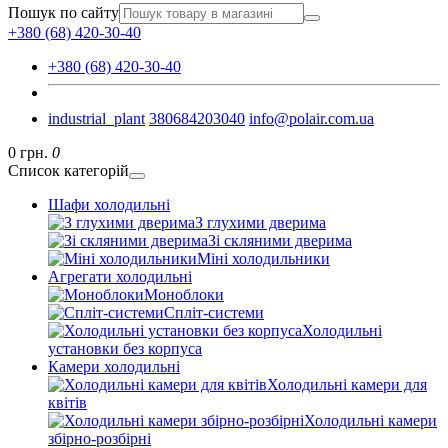
Пошук по сайту
+380 (68) 420-30-40
+380 (68) 420-30-40
industrial_plant
380684203040
info@polair.com.ua
0 грн.
0
Список категорій
Шафи холодильні
З глухими дверима
Зі скляними дверима
Міні холодильники
Агрегати холодильні
Моноблоки
Спліт-системи
Холодильні
установки без корпуса
Камери холодильні
Холодильні камери для
квітів
Холодильні камери
збірно-розбірні