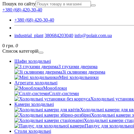
Пошук по сайту
+380 (68) 420-30-40
+380 (68) 420-30-40
industrial_plant
380684203040
info@polair.com.ua
0 грн.
0
Список категорій
Шафи холодильні
З глухими дверима
Зі скляними дверима
Міні холодильники
Агрегати холодильні
Моноблоки
Спліт-системи
Холодильні установк
Камери холодильні
Холодильні камери для кв
Холодильні камери з
Холодильні камери стац
Пандус для холодильно
Столи холодильні