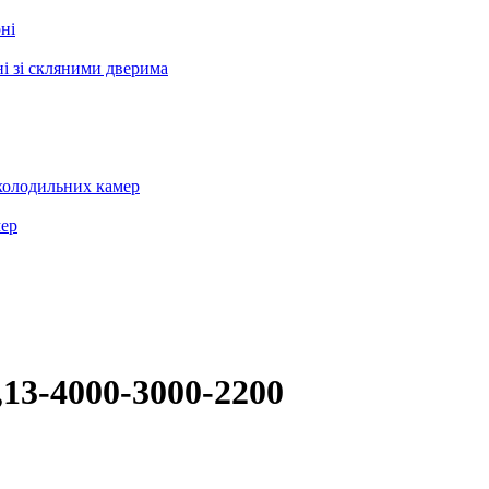
ні
і зі скляними дверима
холодильних камер
мер
13-4000-3000-2200