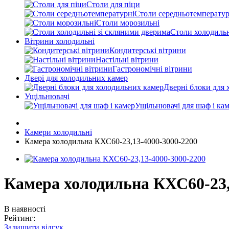
Столи для піци
Столи середньотемператур
Столи морозильні
Столи холодильн
Вітрини холодильні
Кондитерські вітрини
Настільні вітрини
Гастрономічні вітрини
Двері для холодильних камер
Дверні блоки для 
Ущільнювачі
Ущільнювачі для шаф і ка
Камери холодильні
Камера холодильна КХС60-23,13-4000-3000-2200
Камера холодильна КХС60-23,
В наявності
Рейтинг:
Залишити відгук