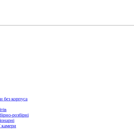
и без корпуса
ітів
бірно-розбірні
іонарні
ї камери