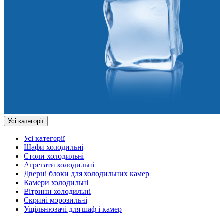
Усі категорії
Усі категорії
Шафи холодильні
Столи холодильні
Агрегати холодильні
Дверні блоки для холодильних камер
Камери холодильні
Вітрини холодильні
Скрині морозильні
Ущільнювачі для шаф і камер