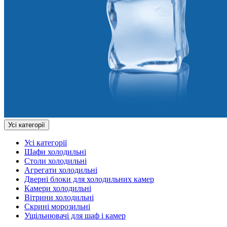
Усі категорії
Усі категорії
Шафи холодильні
Столи холодильні
Агрегати холодильні
Дверні блоки для холодильних камер
Камери холодильні
Вітрини холодильні
Скрині морозильні
Ущільнювачі для шаф і камер