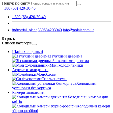
Пошук по сайту
+380 (68) 420-30-40
+380 (68) 420-30-40
industrial_plant
380684203040
info@polair.com.ua
0 грн.
0
Список категорій
Шафи холодильні
З глухими дверима
Зі скляними дверима
Міні холодильники
Агрегати холодильні
Моноблоки
Спліт-системи
Холодильні
установки без корпуса
Камери холодильні
Холодильні камери для
квітів
Холодильні камери
збірно-розбірні