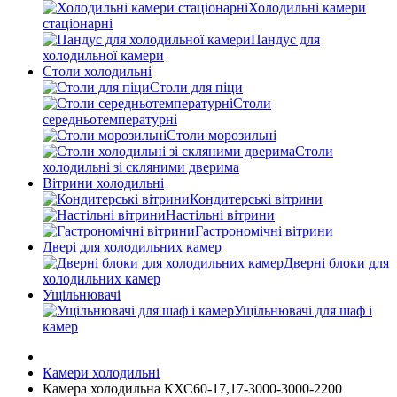
Холодильні камери
стаціонарні
Пандус для
холодильної камери
Столи холодильні
Столи для піци
Столи
середньотемпературні
Столи морозильні
Столи
холодильні зі скляними дверима
Вітрини холодильні
Кондитерські вітрини
Настільні вітрини
Гастрономічні вітрини
Двері для холодильних камер
Дверні блоки для
холодильних камер
Ущільнювачі
Ущільнювачі для шаф і
камер
Камери холодильні
Камера холодильна КХС60-17,17-3000-3000-2200