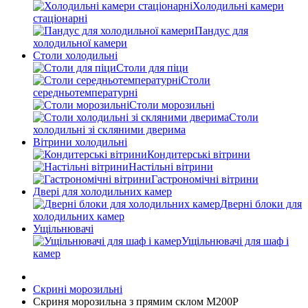
Холодильні камери
стаціонарні
Пандус для
холодильної камери
Столи холодильні
Столи для піци
Столи
середньотемпературні
Столи морозильні
Столи
холодильні зі скляними дверима
Вітрини холодильні
Кондитерські вітрини
Настільні вітрини
Гастрономічні вітрини
Двері для холодильних камер
Дверні блоки для
холодильних камер
Ущільнювачі
Ущільнювачі для шаф і
камер
Скрині морозильні
Скриня морозильна з прямим склом M200P