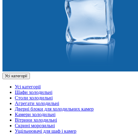
Усі категорії
Усі категорії
Шафи холодильні
Столи холодильні
Агрегати холодильні
Дверні блоки для холодильних камер
Камери холодильні
Вітрини холодильні
Скрині морозильні
Ущільнювачі для шаф і камер