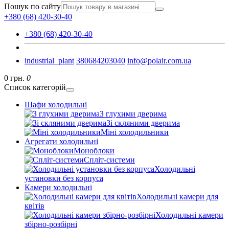
Пошук по сайту
+380 (68) 420-30-40
+380 (68) 420-30-40
industrial_plant
380684203040
info@polair.com.ua
0 грн.
0
Список категорій
Шафи холодильні
З глухими дверима
Зі скляними дверима
Міні холодильники
Агрегати холодильні
Моноблоки
Спліт-системи
Холодильні
установки без корпуса
Камери холодильні
Холодильні камери для
квітів
Холодильні камери
збірно-розбірні