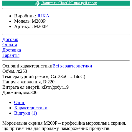
Запитати ChatGPT про цей товар
Виробник:
JUKA
Модель:
M200P
Артикул:
M200P
Договір
Оплата
Доставка
Гарантія
Основні характеристики
Всі характеристики
Об'єм, л:
253
Температурний режим, С:
(-23оС...-14оС)
Напруга живлення, В:
220
Витрата ел.енергії, кВтг/добу:
1,9
Довжина, мм:
806
Опис
Характеристики
Відгуки (1)
Морозильна скриня M200P – професійна морозильна скриня,
що призначена для продажу заморожених продуктів.