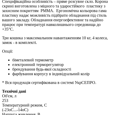
Специфікаційна особливість – пряме розсувне скло. Корона
скрині виготовлена з міцного та ударостійкого пластику з
захисним покриттям РММА. Ергономічна кольорова гама
пластику надає можливість підібрати обладнання під стиль
вашого закладу. Обладнання енергоефективне та надійно
працює при температурі навколишнього середовища до
+35°C.
Три кошика з максимальним навантаженням 10 кг, 4 колеса,
замок - в комплекті.
Опції:
біметалевий термометр
електронний терморегулятор
брендування будь-якої складності
фарбування корпусу в індивідуальний колір
* Вся продукція сертифікована в системі УкрСЕПРО.
Технічні дані
Об'єм, л
253
Температурний режим, С
(-23оС...-14оС)
Напруга живлення, В