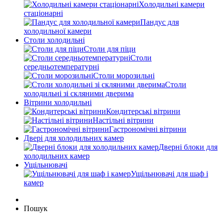
Холодильні камери
стаціонарні
Пандус для
холодильної камери
Столи холодильні
Столи для піци
Столи
середньотемпературні
Столи морозильні
Столи
холодильні зі скляними дверима
Вітрини холодильні
Кондитерські вітрини
Настільні вітрини
Гастрономічні вітрини
Двері для холодильних камер
Дверні блоки для
холодильних камер
Ущільнювачі
Ущільнювачі для шаф і
камер
Пошук