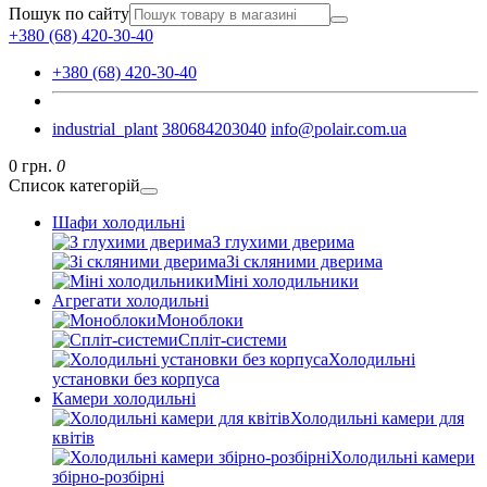
Пошук по сайту
+380 (68) 420-30-40
+380 (68) 420-30-40
industrial_plant
380684203040
info@polair.com.ua
0 грн.
0
Список категорій
Шафи холодильні
З глухими дверима
Зі скляними дверима
Міні холодильники
Агрегати холодильні
Моноблоки
Спліт-системи
Холодильні
установки без корпуса
Камери холодильні
Холодильні камери для
квітів
Холодильні камери
збірно-розбірні