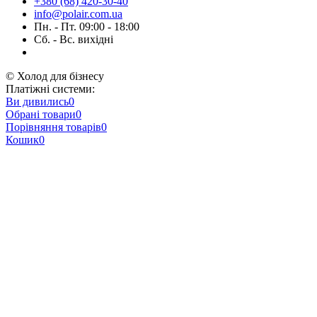
+380 (68) 420-30-40
info@polair.com.ua
Пн. - Пт. 09:00 - 18:00
Сб. - Вс. вихідні
© Холод для бізнесу
Платіжні системи:
Ви дивились
0
Обрані товари
0
Порівняння товарів
0
Кошик
0