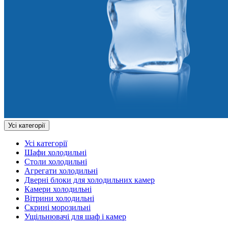
Усі категорії
Усі категорії
Шафи холодильні
Столи холодильні
Агрегати холодильні
Дверні блоки для холодильних камер
Камери холодильні
Вітрини холодильні
Скрині морозильні
Ущільнювачі для шаф і камер