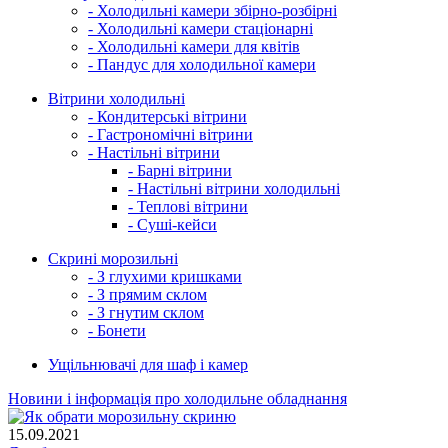
- Холодильні камери збірно-розбірні
- Холодильні камери стаціонарні
- Холодильні камери для квітів
- Пандус для холодильної камери
Вітрини холодильні
- Кондитерські вітрини
- Гастрономічні вітрини
- Настільні вітрини
- Барні вітрини
- Настільні вітрини холодильні
- Теплові вітрини
- Суші-кейси
Скрині морозильні
- З глухими кришками
- З прямим склом
- З гнутим склом
- Бонети
Ущільнювачі для шаф і камер
Новини і інформація про холодильне обладнання
15.09.2021